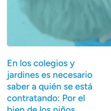
En los colegios y
jardines es necesario
saber a quién se está
contratando: Por el
bien de los niños