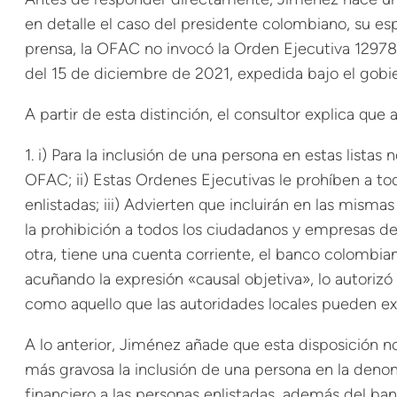
en detalle el caso del presidente colombiano, su esp
prensa, la OFAC no invocó la Orden Ejecutiva 12978 
del 15 de diciembre de 2021, expedida bajo el gobi
A partir de esta distinción, el consultor explica qu
1. i) Para la inclusión de una persona en estas lista
OFAC; ii) Estas Ordenes Ejecutivas le prohíben a t
enlistadas; iii) Advierten que incluirán en las misma
la prohibición a todos los ciudadanos y empresas de
otra, tiene una cuenta corriente, el banco colombian
acuñando la expresión «causal objetiva», lo autoriz
como aquello que las autoridades locales pueden ex
A lo anterior, Jiménez añade que esta disposición n
más gravosa la inclusión de una persona en la denom
financiero a las personas enlistadas, además del ban