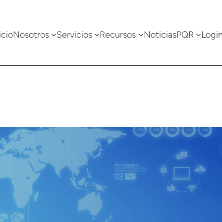
icio
Nosotros
Servicios
Recursos
Noticias
PQR
Logi