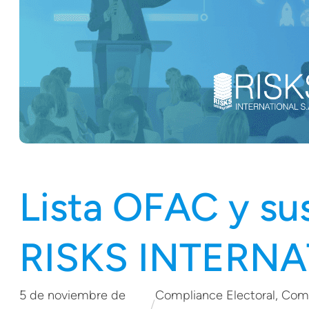
Lista OFAC y sus
RISKS INTERN
5 de noviembre de
Compliance Electoral
, 
Comp
/