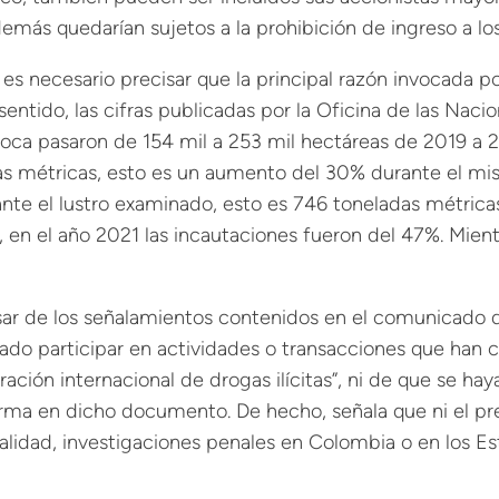
además quedarían sujetos a la prohibición de ingreso a l
 es necesario precisar que la principal razón invocada 
entido, las cifras publicadas por la Oficina de las Nac
coca pasaron de 154 mil a 253 mil hectáreas de 2019 a
as métricas, esto es un aumento del 30% durante el mi
nte el lustro examinado, esto es 746 toneladas métric
en el año 2021 las incautaciones fueron del 47%. Mientr
esar de los señalamientos contenidos en el comunicado d
tado participar en actividades o transacciones que han 
eración internacional de drogas ilícitas”, ni de que se ha
ma en dicho documento. De hecho, señala que ni el presid
tualidad, investigaciones penales en Colombia o en los E