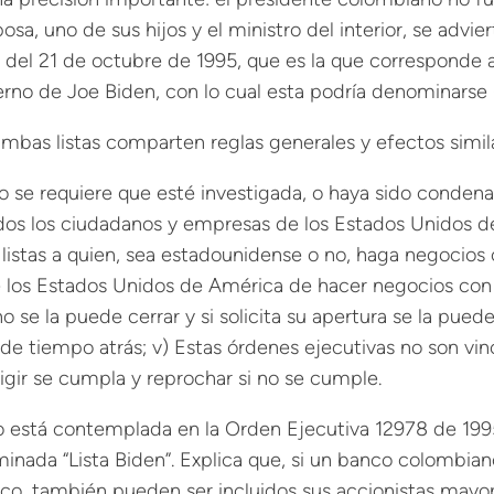
osa, uno de sus hijos y el ministro del interior, se adv
del 21 de octubre de 1995, que es la que corresponde a 
erno de Joe Biden, con lo cual esta podría denominarse 
e ambas listas comparten reglas generales y efectos simi
s no se requiere que esté investigada, o haya sido conden
odos los ciudadanos y empresas de los Estados Unidos 
s listas a quien, sea estadounidense o no, haga negocios
 los Estados Unidos de América de hacer negocios con las
o se la puede cerrar y si solicita su apertura se la pue
ó de tiempo atrás; v) Estas órdenes ejecutivas no son v
igir se cumpla y reprochar si no se cumple.
o está contemplada en la Orden Ejecutiva 12978 de 1995
inada “Lista Biden”. Explica que, si un banco colombia
co, también pueden ser incluidos sus accionistas mayorita