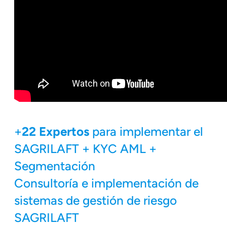
+
22 Expertos
para implementar el
SAGRILAFT + KYC AML +
Segmentación
Consultoría e implementación de
sistemas de gestión de riesgo
SAGRILAFT