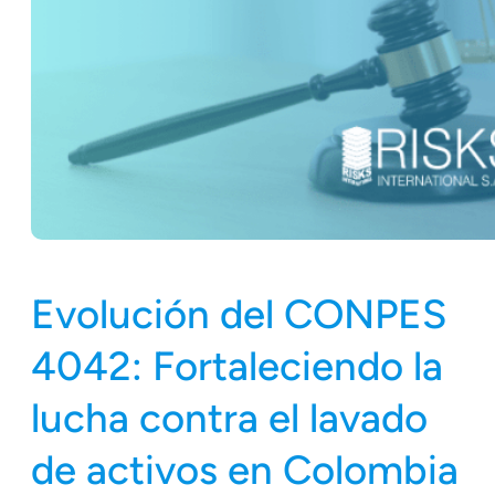
Evolución del CONPES
4042: Fortaleciendo la
lucha contra el lavado
de activos en Colombia