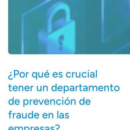
¿Por qué es crucial
tener un departamento
de prevención de
fraude en las
empresas?