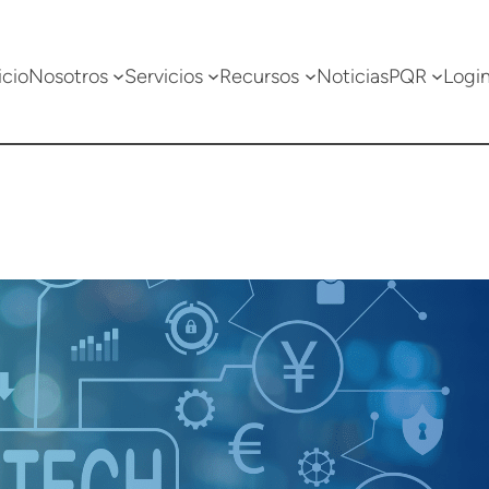
icio
Nosotros
Servicios
Recursos
Noticias
PQR
Logi