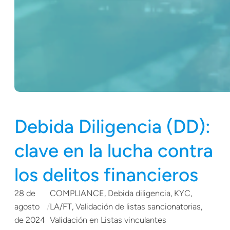
Debida Diligencia (DD):
clave en la lucha contra
los delitos financieros
28 de
COMPLIANCE
, 
Debida diligencia
, 
KYC
, 
agosto
/
LA/FT
, 
Validación de listas sancionatorias
, 
de 2024
Validación en Listas vinculantes