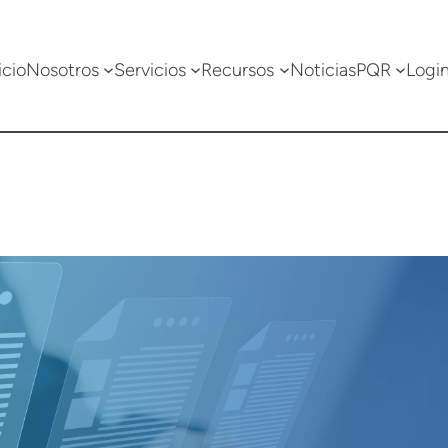
icio
Nosotros
Servicios
Recursos
Noticias
PQR
Logi