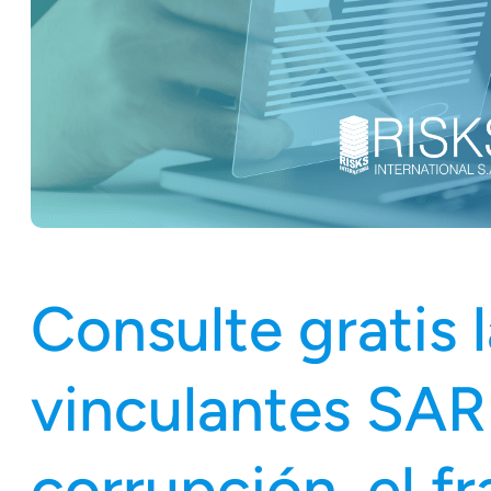
Consulte gratis la
vinculantes SAR
corrupción, el f