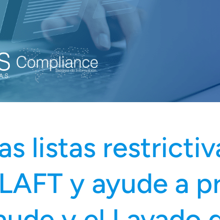
s listas restrictiva
LAFT y ayude a pr
raude y el Lavado 