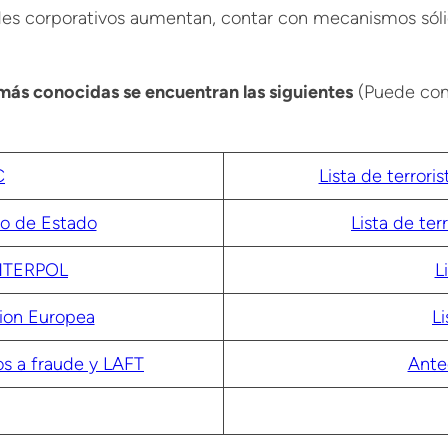
audes corporativos aumentan, contar con mecanismos só
es más conocidas se encuentran las siguientes
(Puede cons
C
Lista de terror
to de Estado
Lista de te
INTERPOL
L
nion Europea
L
s a fraude y LAFT
Ante