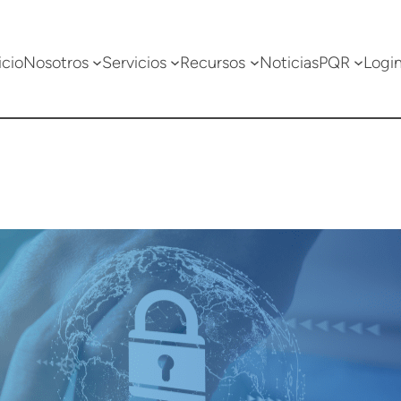
icio
Nosotros
Servicios
Recursos
Noticias
PQR
Logi