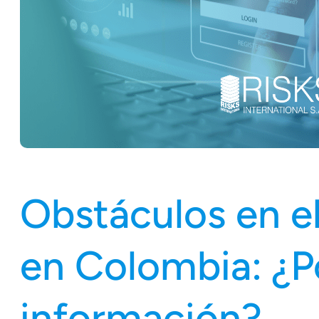
Obstáculos en el
en Colombia: ¿Po
información?