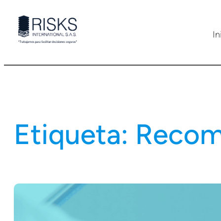
Saltar
al
In
contenido
Etiqueta:
Recome