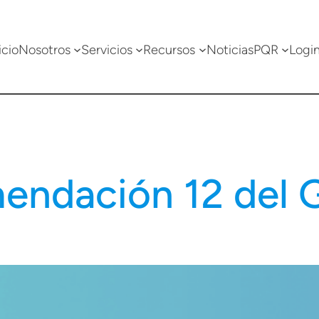
icio
Nosotros
Servicios
Recursos
Noticias
PQR
Logi
ndación 12 del 