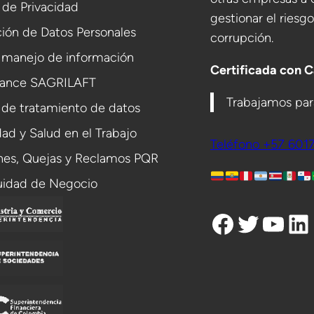
a de Privacidad
gestionar el riesg
ión de Datos Personales
corrupción.
 manejo de información
Certificada con 
ance SAGRILAFT
Trabajamos para
 de tratamiento de datos
ad y Salud en el Trabajo
Teléfono +57 601
ones, Quejas y Reclamos PQR
uidad de Negocio
Facebook
Twitter
YouTube
LinkedIn