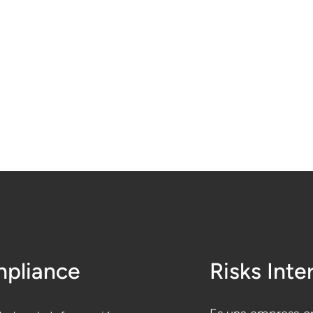
pliance
Risks Inte