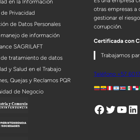
Es una empresa cr
ad en la Información
otras empresas a 
a de Privacidad
gestionar el riesg
ión de Datos Personales
corrupción.
 manejo de información
Certificada con 
ance SAGRILAFT
Trabajamos para
 de tratamiento de datos
ad y Salud en el Trabajo
Teléfono +57 601
ones, Quejas y Reclamos PQR
uidad de Negocio
Facebook
Twitter
YouTube
LinkedIn