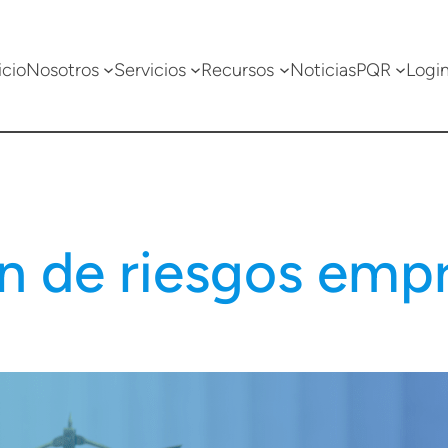
icio
Nosotros
Servicios
Recursos
Noticias
PQR
Logi
n de riesgos empr