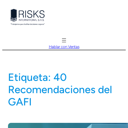
Saltar
al
contenido
Hablar con Ventas
Etiqueta:
40
Recomendaciones del
GAFI