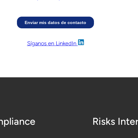
Síganos en LinkedIn
pliance
Risks Inte