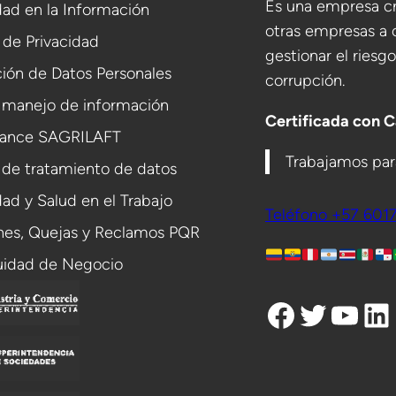
Es una empresa cr
ad en la Información
otras empresas a 
a de Privacidad
gestionar el riesg
ión de Datos Personales
corrupción.
 manejo de información
Certificada con 
ance SAGRILAFT
Trabajamos para
 de tratamiento de datos
ad y Salud en el Trabajo
Teléfono +57 601
ones, Quejas y Reclamos PQR
uidad de Negocio
Facebook
Twitter
YouTube
LinkedIn