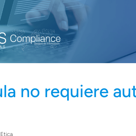
a no requiere aut
 Etica