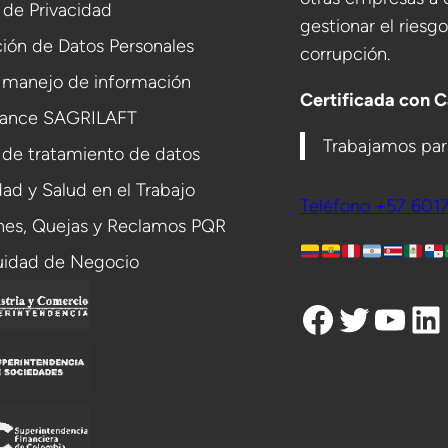
a de Privacidad
gestionar el riesg
ión de Datos Personales
corrupción.
 manejo de información
Certificada con 
ance SAGRILAFT
Trabajamos para
 de tratamiento de datos
ad y Salud en el Trabajo
Teléfono +57 601
ones, Quejas y Reclamos PQR
uidad de Negocio
Facebook
Twitter
YouTube
LinkedIn