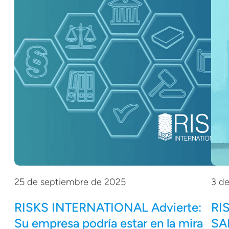
25 de septiembre de 2025
3 d
RISKS INTERNATIONAL Advierte:
RI
Su empresa podría estar en la mira
SA