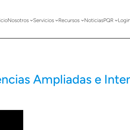
icio
Nosotros
Servicios
Recursos
Noticias
PQR
Logi
encias Ampliadas e Inte